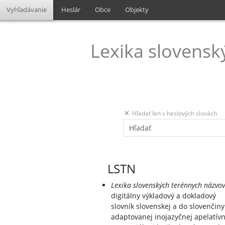
Vyhľadávanie
Heslár
Obce
Objekty
Lexika slovensk
Hľadať len v heslových slovách
LSTN
Lexika slovenských terénnych názvov
digitálny výkladový a dokladový
slovník slovenskej a do slovenčiny
adaptovanej inojazyčnej apelatívn