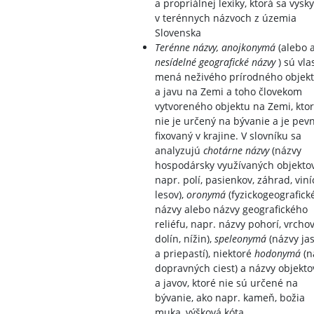
a propriálnej lexiky, ktorá sa vysk
v terénnych názvoch z územia
Slovenska
Terénne názvy, anojkonymá
(alebo a
nesídelné geografické názvy
) sú vla
mená neživého prírodného objek
a javu na Zemi a toho človekom
vytvoreného objektu na Zemi, ktor
nie je určený na bývanie a je pev
fixovaný v krajine. V slovníku sa
analyzujú
chotárne názvy
(názvy
hospodársky využívaných objektov
napr. polí, pasienkov, záhrad, viní
lesov),
oronymá
(fyzickogeografick
názvy alebo názvy geografického
reliéfu, napr. názvy pohorí, vrchov
dolín, nížin),
speleonymá
(názvy ja
a priepastí), niektoré
hodonymá
(n
dopravných ciest) a názvy objekto
a javov, ktoré nie sú určené na
bývanie, ako napr. kameň, božia
muka, výšková kóta.