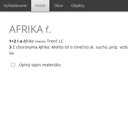
Vyhľadávanie
Heslár
Obce
Objekty
AFRIKA
f.
1+2
I
a
Afrika
Trenč LC
miesto
3
Z choronyma
Afrika
. Mohlo ísť o slnečnú al. suchú, príp. vzdi
Va
Úplný výpis materiálu