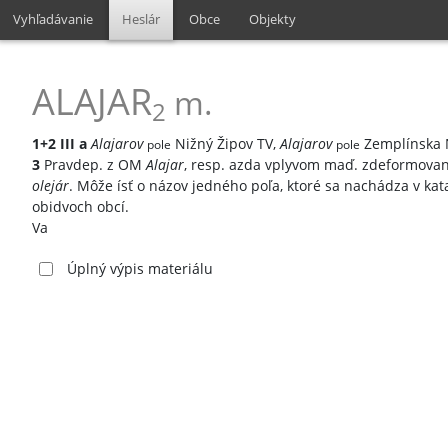
Vyhľadávanie
Heslár
Obce
Objekty
ALAJAR
m.
2
1+2
III
a
Alajarov
Nižný Žipov TV,
Alajarov
Zemplínska N
pole
pole
3
Pravdep. z OM
Alajar
, resp. azda vplyvom maď. zdeformov
olejár
. Môže ísť o názov jedného poľa, ktoré sa nachádza v ka
obidvoch obcí.
Va
Úplný výpis materiálu