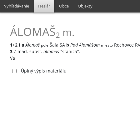
Vyhľadávanie
Heslár
Obce
Objekty
ÁLOMAŠ
m.
2
1+2
I
a
Álomaš
Šaľa SA
b
Pod Álomášom
Rochovce R
pole
miesto
3
Z maď. subst.
állomás
"stanica".
Va
Úplný výpis materiálu