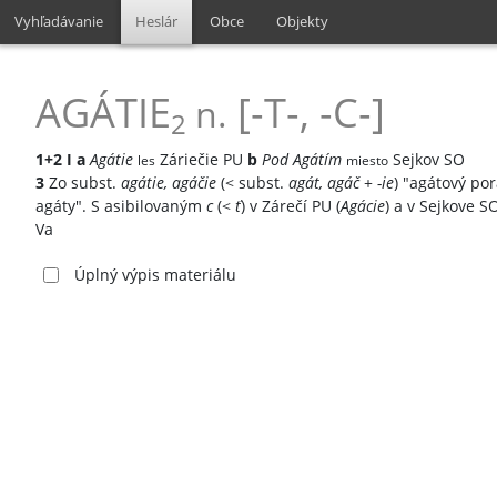
Vyhľadávanie
Heslár
Obce
Objekty
AGÁTIE
[-T-, -C-]
n.
2
1+2
I
a
Agátie
Záriečie PU
b
Pod Agátím
Sejkov SO
les
miesto
3
Zo subst.
agátie, agáčie
(< subst.
agát, agáč
+
-ie
) "agátový por
agáty". S asibilovaným
c
(<
ť
) v Zárečí PU (
Agácie
) a v Sejkove SO
Va
Úplný výpis materiálu