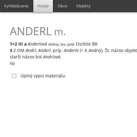
Vyhľadávanie
Heslár
Obce
Objekty
ANDERL
m.
1+2
III
a
Anderlová
Osrblie BR
dolina, les, pole
3
Z OM
Andrl, Anderl
, príp.
Anderle
(< K
Andrej
). Št. názov objek
starší názov bol
Andrlová
.
Va
Úplný výpis materiálu