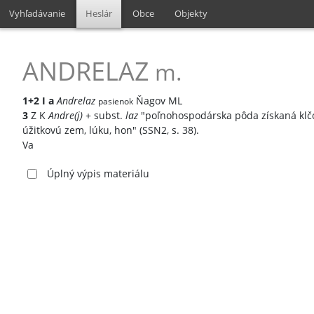
Vyhľadávanie
Heslár
Obce
Objekty
ANDRELAZ
m.
1+2
I
a
Andrelaz
Ňagov ML
pasienok
3
Z K
Andre(j)
+ subst.
laz
"poľnohospodárska pôda získaná klč
úžitkovú zem, lúku, hon" (SSN2, s. 38).
Va
Úplný výpis materiálu