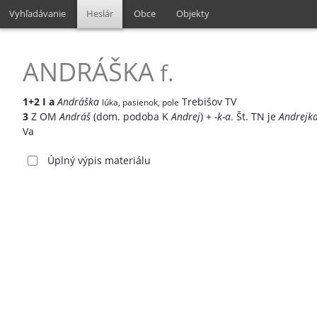
Vyhľadávanie
Heslár
Obce
Objekty
ANDRÁŠKA
f.
1+2
I
a
Andráška
Trebišov TV
lúka, pasienok, pole
3
Z OM
Andráš
(dom. podoba K
Andrej
) +
-k-a
. Št. TN je
Andrejk
Va
Úplný výpis materiálu