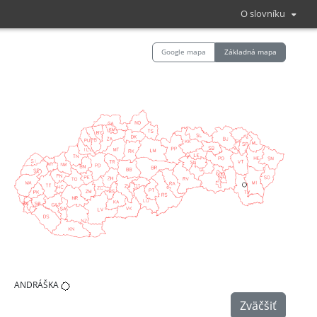
O slovníku
Google mapa
Základná mapa
ANDRÁŠKA
Zväčšiť