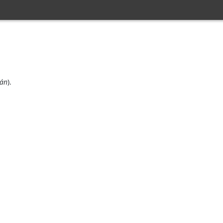
án
).