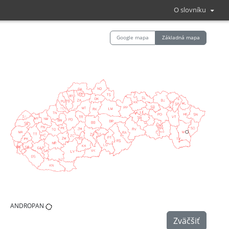
O slovníku
Google mapa
Základná mapa
ANDROPAN
Zväčšiť