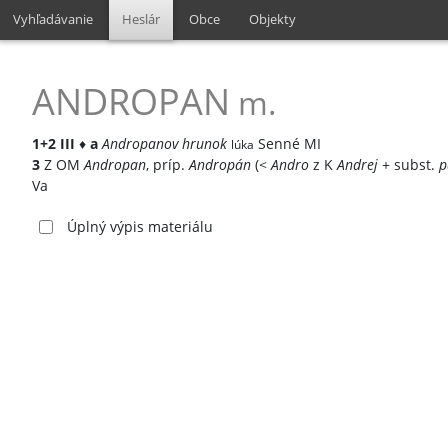
Vyhľadávanie
Heslár
Obce
Objekty
ANDROPAN
m.
1+2
III
♦
a
Andropanov hrunok
Senné MI
lúka
3
Z OM
Andropan
, príp.
Andropán
(<
Andro
z K
Andrej
+ subst.
p
Va
Úplný výpis materiálu