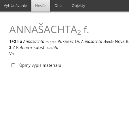
Vyhľadávanie
Heslár
Obce
Objekty
ANNAŠACHTA
f.
2
1+2
I
a
Annašachta
Pukanec LV,
Annašachta
Nová B
miesto
chotár
3
Z K
Anna
+ subst.
šachta
.
Va
Úplný výpis materiálu