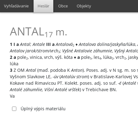
Vyhľadávanie
Heslár
Obce
Objekty
ANTAL
m.
17
1
I
a
Antal
;
Antale
III
a
Antalová
♦
Antalova dolina/jaskyňa/lúka
,
2
Antalov jarok/strom/vrch
;
Vyšné Antalovie záhumnie
,
Vyšný Antalo
3
2
a
pole
, vinica, vrch, výš. kóta ♦
a
pole
, les
, lúka
, vrch
, jask
2
5
4
2
2
lúka
3
Z OM
Antal
(maď. podoba K
Anton
). Poses. adj. v N sg. m. so
Vyšnom Slavkove LE,
-úv
(
Antalúv strom
) v Bratislave-Karlovej V
Kokave nad Rimavicou PT. Kolekt. poses. adj. so suf.
-é
(
Antalé 
Antalé záhumňie, Višní Antalé vršťek
) v Trebichave BN.
Va
Úplný výpis materiálu