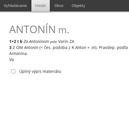
Vyhľadávanie
Heslár
Obce
Objekty
ANTONÍN
m.
1+2
I
b
Za Antonínom
Varín ZA
pole
3
Z OM
Antonín
(< čes. podoba z K
Anton
+
-ín
). Pravdep. podľa
Antonína.
Va
Úplný výpis materiálu