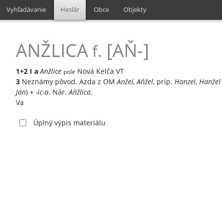
Vyhľadávanie
Heslár
Obce
Objekty
ANŽLICA
[AŇ-]
f.
1+2
I
a
Anžlice
Nová Kelča VT
pole
3
Neznámy pôvod. Azda z OM
Anžel, Aňžel
, príp.
Hanzel, Hanžel
Ján
) +
-ic-a
. Nár.
Aňžlica
.
Va
Úplný výpis materiálu