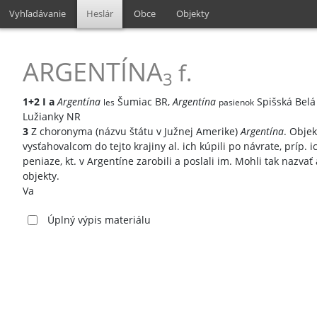
Vyhľadávanie
Heslár
Obce
Objekty
ARGENTÍNA
f.
3
1+2
I
a
Argentína
Šumiac BR,
Argentína
Spišská Belá
les
pasienok
Lužianky NR
3
Z choronyma (názvu štátu v Južnej Amerike)
Argentína
. Objek
vysťahovalcom do tejto krajiny al. ich kúpili po návrate, príp. i
peniaze, kt. v Argentíne zarobili a poslali im. Mohli tak nazvať
objekty.
Va
Úplný výpis materiálu