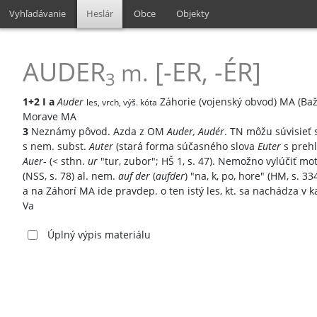
Vyhľadávanie
Heslár
Obce
Objekty
AUDER
[-ER, -ÉR]
m.
3
1+2
I
a
Auder
Záhorie (vojenský obvod) MA (Baž
les, vrch, výš. kóta
Morave MA
3
Neznámy pôvod. Azda z OM
Auder, Audér
. TN môžu súvisieť
s nem. subst.
Auter
(stará forma súčasného slova
Euter
s prehl
Auer
- (< sthn.
ur
"tur, zubor"; HŠ 1, s. 47). Nemožno vylúčiť m
(NSS, s. 78) al. nem.
auf der
(
aufder
) "na, k, po, hore" (HM, s. 
a na Záhorí MA ide pravdep. o ten istý les, kt. sa nachádza v
Va
Úplný výpis materiálu