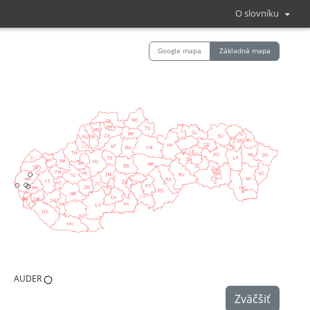
O slovníku
Google mapa
Základná mapa
AUDER
Zväčšiť