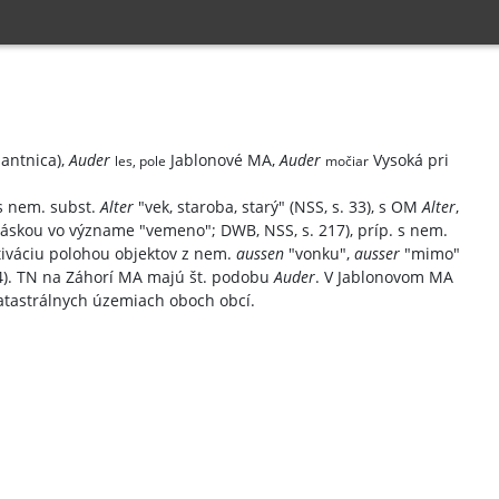
antnica),
Auder
Jablonové MA,
Auder
Vysoká pri
les, pole
močiar
 s nem. subst.
Alter
"vek, staroba, starý" (NSS, s. 33), s OM
Alter
,
áskou vo význame "vemeno"; DWB, NSS, s. 217), príp. s nem.
otiváciu polohou objektov z nem.
aussen
"vonku",
ausser
"mimo"
334). TN na Záhorí MA majú št. podobu
Auder
. V Jablonovom MA
 katastrálnych územiach oboch obcí.