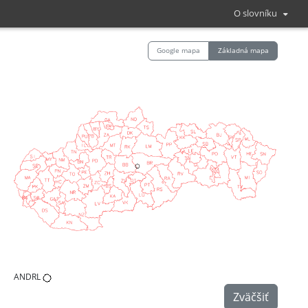
O slovníku
Google mapa
Základná mapa
ANDRL
Zväčšiť