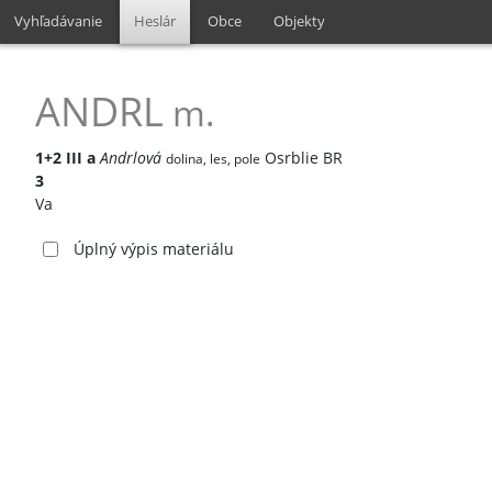
Vyhľadávanie
Heslár
Obce
Objekty
ANDRL
m.
1+2
III
a
Andrlová
Osrblie BR
dolina, les, pole
3
Va
Úplný výpis materiálu