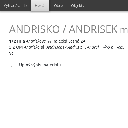
Vyhľadávanie
Heslár
Obce
Objekty
ANDRISKO / ANDRISEK
m
1+2
III
a
Andrisková
Rajecká Lesná ZA
les
3
Z OM
Andrisko
al.
Andrisek
(<
Andris
z K
Andrej
+
-k-o
al.
-ek
).
Va
Úplný výpis materiálu