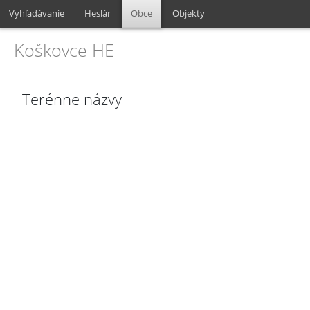
Vyhľadávanie
Heslár
Obce
Objekty
Koškovce HE
Terénne názvy