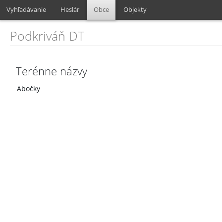
Vyhľadávanie
Heslár
Obce
Objekty
Podkriváň DT
Terénne názvy
Abočky