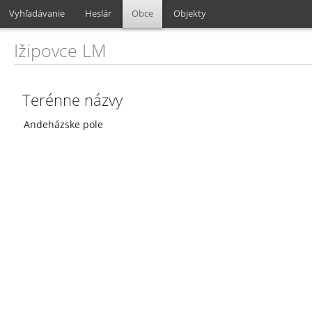
Vyhľadávanie
Heslár
Obce
Objekty
Ižipovce LM
Terénne názvy
Andeházske pole