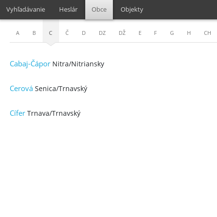
Vyhľadávanie
Heslár
Obce
Objekty
A
B
C
Č
D
DZ
DŽ
E
F
G
H
CH
Cabaj-Čápor
Nitra/Nitriansky
Cerová
Senica/Trnavský
Cífer
Trnava/Trnavský