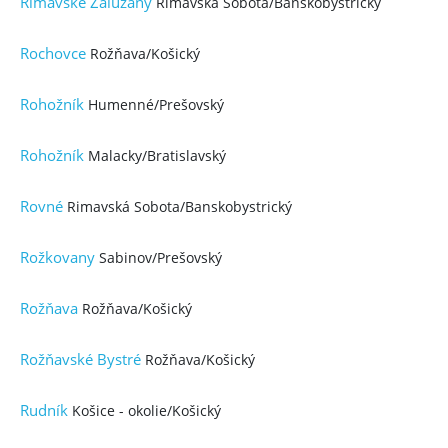
Rimavské Zalužany
Rimavská Sobota/Banskobystrický
Rochovce
Rožňava/Košický
Rohožník
Humenné/Prešovský
Rohožník
Malacky/Bratislavský
Rovné
Rimavská Sobota/Banskobystrický
Rožkovany
Sabinov/Prešovský
Rožňava
Rožňava/Košický
Rožňavské Bystré
Rožňava/Košický
Rudník
Košice - okolie/Košický