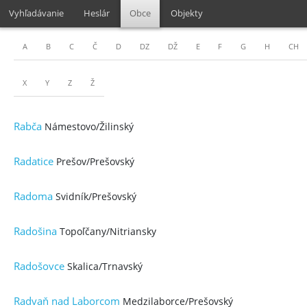
Vyhľadávanie
Heslár
Obce
Objekty
A
B
C
Č
D
DZ
DŽ
E
F
G
H
CH
X
Y
Z
Ž
Rabča
Námestovo/Žilinský
Radatice
Prešov/Prešovský
Radoma
Svidník/Prešovský
Radošina
Topoľčany/Nitriansky
Radošovce
Skalica/Trnavský
Radvaň nad Laborcom
Medzilaborce/Prešovský