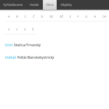
Vyhľadávanie
Heslár
Obce
Objekty
A
B
C
Č
D
DZ
DŽ
E
F
G
H
CH
X
Y
Z
Ž
Unín
Skalica/Trnavský
Utekáč
Poltár/Banskobystrický